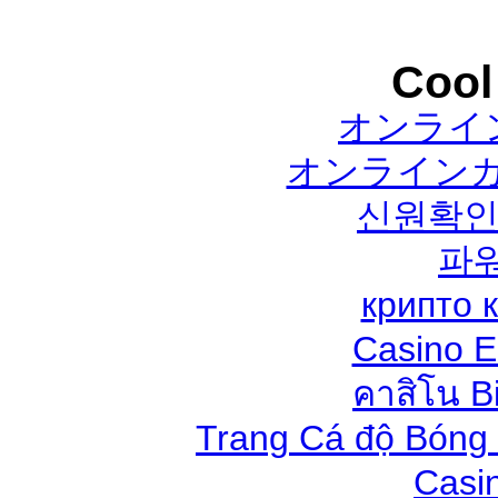
Cool
オンライ
オンラインカ
신원확인
파
крипто 
Casino E
คาสิโน Bi
Trang Cá độ Bóng 
Casi