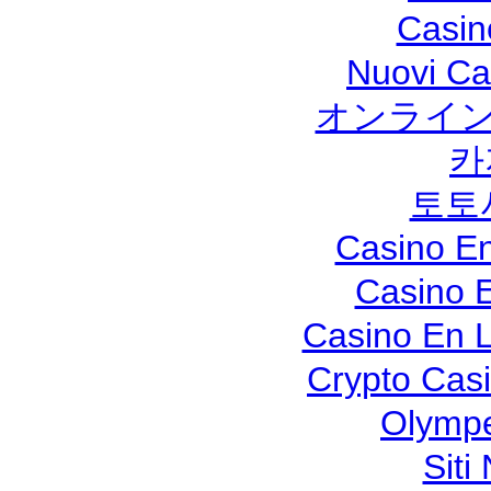
Casin
Nuovi C
オンライン
카
토토
Casino En
Casino E
Casino En L
Crypto Casi
Olympe
Sit