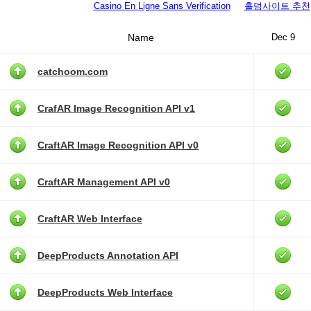
Casino En Ligne Sans Verification
홀덤사이트 추천
Name
Dec 9
catchoom.com
CrafAR Image Recognition API v1
CraftAR Image Recognition API v0
CraftAR Management API v0
CraftAR Web Interface
DeepProducts Annotation API
DeepProducts Web Interface