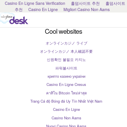
Casino En Ligne Sans Verification
홀덤사이트 추천
홀덤사이트
추천
Casino En Ligne
Migliori Casino Non Aams
Cool websites
オンラインカジノ ライブ
オンラインカジノ 本人確認不要
신원확인 불필요 카지노
파워볼사이트
крипто казино україни
Casino En Ligne Cresus
คาสิโน Bitcoin ใหม่ล่าสุด
Trang Cá độ Bóng đá Uy Tín Nhất Việt Nam
Casino En Ligne
Casino Non Aams
Nuovi Casino Non Aams