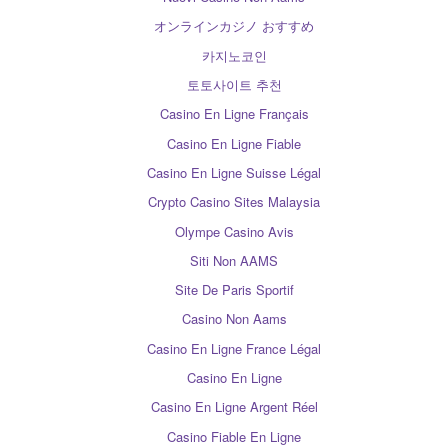
オンラインカジノ おすすめ
카지노코인
토토사이트 추천
Casino En Ligne Français
Casino En Ligne Fiable
Casino En Ligne Suisse Légal
Crypto Casino Sites Malaysia
Olympe Casino Avis
Siti Non AAMS
Site De Paris Sportif
Casino Non Aams
Casino En Ligne France Légal
Casino En Ligne
Casino En Ligne Argent Réel
Casino Fiable En Ligne