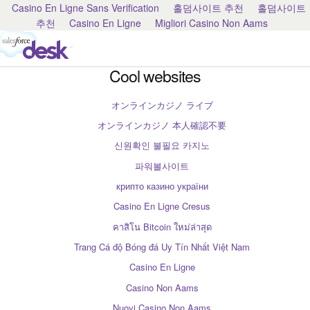
Casino En Ligne Sans Verification
홀덤사이트 추천
홀덤사이트
추천
Casino En Ligne
Migliori Casino Non Aams
Cool websites
オンラインカジノ ライブ
オンラインカジノ 本人確認不要
신원확인 불필요 카지노
파워볼사이트
крипто казино україни
Casino En Ligne Cresus
คาสิโน Bitcoin ใหม่ล่าสุด
Trang Cá độ Bóng đá Uy Tín Nhất Việt Nam
Casino En Ligne
Casino Non Aams
Nuovi Casino Non Aams