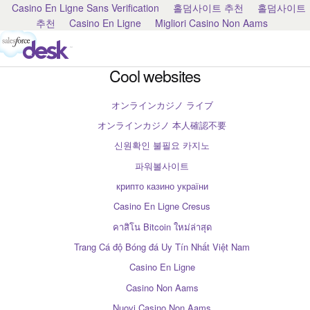
Casino En Ligne Sans Verification
홀덤사이트 추천
홀덤사이트
추천
Casino En Ligne
Migliori Casino Non Aams
Cool websites
オンラインカジノ ライブ
オンラインカジノ 本人確認不要
신원확인 불필요 카지노
파워볼사이트
крипто казино україни
Casino En Ligne Cresus
คาสิโน Bitcoin ใหม่ล่าสุด
Trang Cá độ Bóng đá Uy Tín Nhất Việt Nam
Casino En Ligne
Casino Non Aams
Nuovi Casino Non Aams