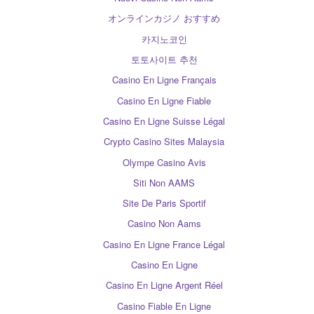
オンラインカジノ おすすめ
카지노코인
토토사이트 추천
Casino En Ligne Français
Casino En Ligne Fiable
Casino En Ligne Suisse Légal
Crypto Casino Sites Malaysia
Olympe Casino Avis
Siti Non AAMS
Site De Paris Sportif
Casino Non Aams
Casino En Ligne France Légal
Casino En Ligne
Casino En Ligne Argent Réel
Casino Fiable En Ligne