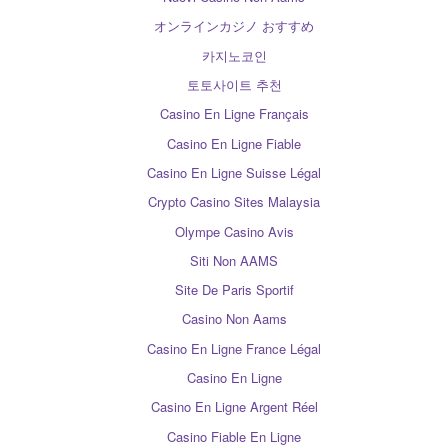
オンラインカジノ おすすめ
카지노코인
토토사이트 추천
Casino En Ligne Français
Casino En Ligne Fiable
Casino En Ligne Suisse Légal
Crypto Casino Sites Malaysia
Olympe Casino Avis
Siti Non AAMS
Site De Paris Sportif
Casino Non Aams
Casino En Ligne France Légal
Casino En Ligne
Casino En Ligne Argent Réel
Casino Fiable En Ligne