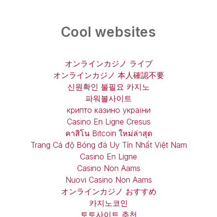
Cool websites
オンラインカジノ ライブ
オンラインカジノ 本人確認不要
신원확인 불필요 카지노
파워볼사이트
крипто казино україни
Casino En Ligne Cresus
คาสิโน Bitcoin ใหม่ล่าสุด
Trang Cá độ Bóng đá Uy Tín Nhất Việt Nam
Casino En Ligne
Casino Non Aams
Nuovi Casino Non Aams
オンラインカジノ おすすめ
카지노코인
토토사이트 추천