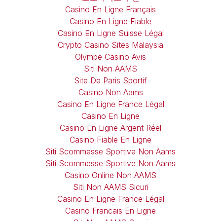
Casino En Ligne Français
Casino En Ligne Fiable
Casino En Ligne Suisse Légal
Crypto Casino Sites Malaysia
Olympe Casino Avis
Siti Non AAMS
Site De Paris Sportif
Casino Non Aams
Casino En Ligne France Légal
Casino En Ligne
Casino En Ligne Argent Réel
Casino Fiable En Ligne
Siti Scommesse Sportive Non Aams
Siti Scommesse Sportive Non Aams
Casino Online Non AAMS
Siti Non AAMS Sicuri
Casino En Ligne France Légal
Casino Francais En Ligne