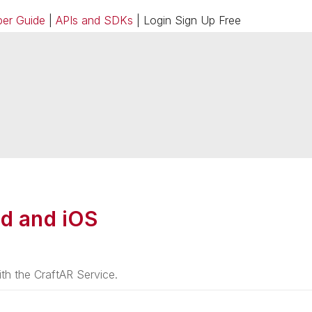
er Guide
|
APIs and SDKs
| Login Sign Up Free
id and iOS
th the CraftAR Service.