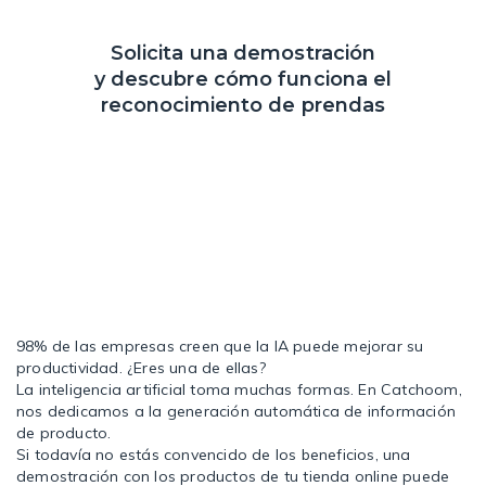
Solicita una demostración
y descubre cómo funciona el
reconocimiento de prendas
98% de las empresas creen que la IA
puede mejorar su
productividad. ¿Eres una de ellas?
La inteligencia artificial toma muchas formas. En
Catchoom
,
nos dedicamos a la generación automática de información
de producto.
Si todavía no estás convencido de los beneficios, una
demostración con los productos de tu tienda online puede