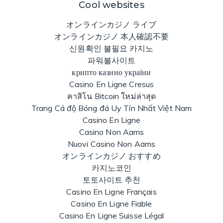
Cool websites
オンラインカジノ ライブ
オンラインカジノ 本人確認不要
신원확인 불필요 카지노
파워볼사이트
крипто казино україни
Casino En Ligne Cresus
คาสิโน Bitcoin ใหม่ล่าสุด
Trang Cá độ Bóng đá Uy Tín Nhất Việt Nam
Casino En Ligne
Casino Non Aams
Nuovi Casino Non Aams
オンラインカジノ おすすめ
카지노코인
토토사이트 추천
Casino En Ligne Français
Casino En Ligne Fiable
Casino En Ligne Suisse Légal