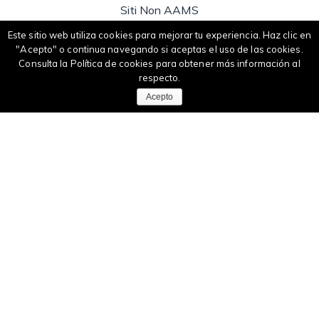
Siti Non AAMS
Site De Paris Sportif
Este sitio web utiliza cookies para mejorar tu experiencia. Haz clic en
Casino Non Aams
"Acepto" o continua navegando si aceptas el uso de las cookies.
Casino En Ligne France Légal
Consulta la
Política de cookies
para obtener más información al
Casino En Ligne
respecto.
Casino En Ligne Argent Réel
Acepto
Casino Fiable En Ligne
Siti Scommesse Sportive Non Aams
Siti Scommesse Sportive Non Aams
Casino Online Non AAMS
Siti Non AAMS Sicuri
Casino En Ligne France Légal
Casino Francais En Ligne
Siti Non AAMS Sicuri
Casino En Ligne Fiable
Soluciones
Productos