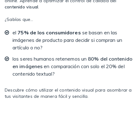
online. Aprende a optimizar el control de calidad del
contenido visual
.
¿Sabías que…
el
75% de los consumidores
se basan en las
imágenes de producto para decidir si compran un
artículo o no?
los seres humanos retenemos un
80%
del contenido
en imágenes
en comparación con solo el 20% del
contenido textual?
Descubre cómo utilizar el contenido visual para asombrar a
tus visitantes de manera fácil y sencilla.