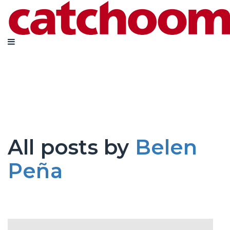
All posts by
Belen
Peña