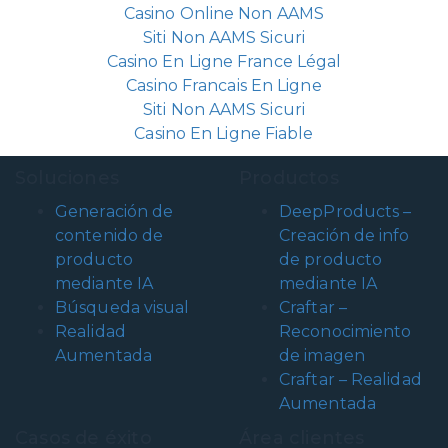
Casino Online Non AAMS
Siti Non AAMS Sicuri
Casino En Ligne France Légal
Casino Francais En Ligne
Siti Non AAMS Sicuri
Casino En Ligne Fiable
Soluciones
Productos
Generación de
DeepProducts –
contenido de
Creación de info
producto
de producto
mediante IA
mediante IA
Búsqueda visual
Craftar –
Realidad
Reconocimiento
Aumentada
de imagen
Craftar – Realidad
Aumentada
Casos de éxito
Área clientes