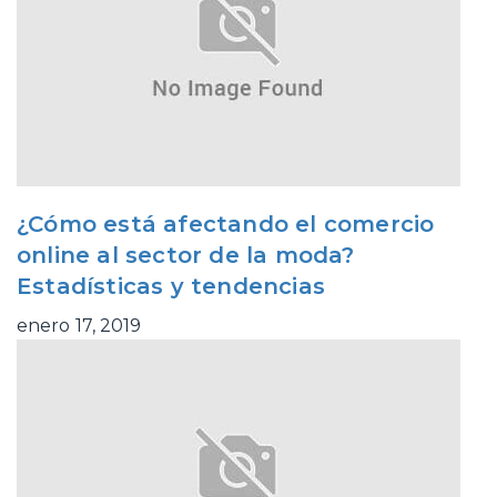
¿Cómo está afectando el comercio
online al sector de la moda?
Estadísticas y tendencias
enero 17, 2019