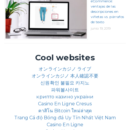
eCommerce:
ventajas de las
descripciones en
viñetas vs. párrafos
de texto
junio 19, 2019
Cool websites
オンラインカジノ ライブ
オンラインカジノ 本人確認不要
신원확인 불필요 카지노
파워볼사이트
крипто казино україни
Casino En Ligne Cresus
คาสิโน Bitcoin ใหม่ล่าสุด
Trang Cá độ Bóng đá Uy Tín Nhất Việt Nam
Casino En Ligne